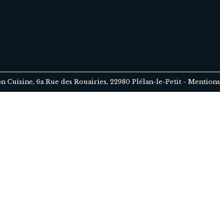
on Cuisine, 6a Rue des Rouairies, 22980 Plélan-le-Petit
-
Mentions 